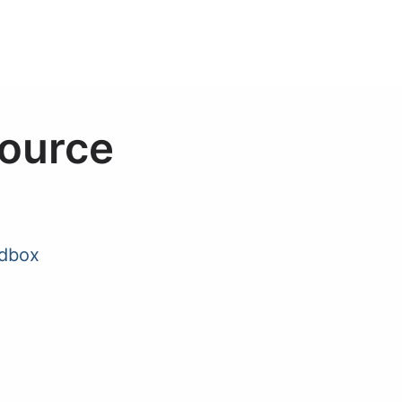
ource
dbox